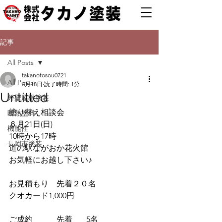
記事
All Posts
takanotosou0721
All Posts
6月18日
読了時間: 1分
Untitled
外壁屋根塗装
塗り替え相談会
断熱塗料
６月21日(日)
機能性
10時から17時
長岡市塗装
道の駅ながおか花火館
お気軽にお越し下さい♪
お見積もり　先着２０名
クオカード1,000円
ご成約　　　先着       5名