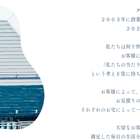
２００３年に創
２０
​私たちは何十
お客様
「私たちの当た
という考えを常に持
お客様によって
お見積り
それぞれのお宅にとって
大切なお
満足した毎日の生活