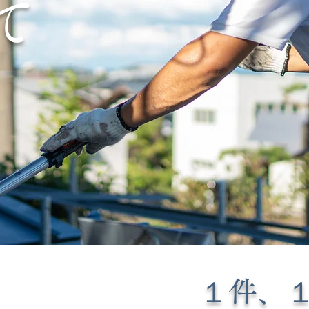
て
​１件、