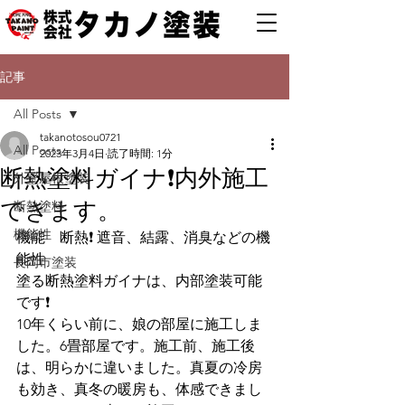
記事
All Posts
takanotosou0721
All Posts
2023年3月4日
読了時間: 1分
断熱塗料ガイナ❗️内外施工
外壁屋根塗装
できます。
断熱塗料
機能性
機能　断熱❗️ 遮音、結露、消臭などの機
能性
長岡市塗装
塗る断熱塗料ガイナは、内部塗装可能
です❗️
10年くらい前に、娘の部屋に施工しま
した。6畳部屋です。施工前、施工後
は、明らかに違いました。真夏の冷房
も効き、真冬の暖房も、体感できまし