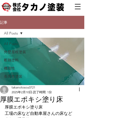
記事
All Posts
All Posts
外壁屋根塗装
断熱塗料
機能性
長岡市塗装
takanotosou0721
2025年2月10日
読了時間: 1分
厚膜エポキシ塗り床
厚膜エポキシ塗り床
工場の床など自動車屋さんの床など