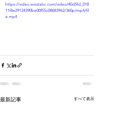
https://video.wixstatic.com/video/40d5fd_018
11f4e29124390be00f55c08683962/360p/mp4/fil
e.mp4
すべて表示
最新記事