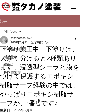
記事
All Posts
takanotosou0721
All Posts
2024年5月31日
読了時間: 0分
下塗り施工中 下塗りは、
外壁屋根塗装
大きく分けると2種類あり
断熱塗料
機能性
ます。浸透型シーラと膜を
長岡市塗装
つけて保護するエポキシ
樹脂サーフ経験の中では、
やっぱりエポキシ樹脂サ
ーフが、1番☝️です♪
更新日：
2025年2月10日