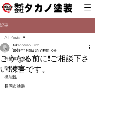
記事
All Posts
takanotosou0721
All Posts
2023年1月5日
読了時間: 0分
こうなる前に❗️ご相談下さ
外壁屋根塗装
い❗️凍害です。
断熱塗料
機能性
長岡市塗装